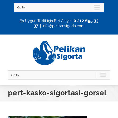
Go to...
0 212 695 33
En Uygun Teklif için Bizi Arayın!
37
|
info@pelikansigorta.com
Go to...
pert-kasko-sigortasi-gorsel