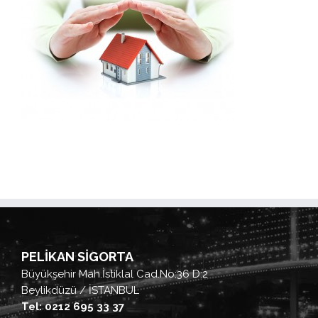
PELİKAN SİGORTA
Büyükşehir Mah.İstiklal Cad.No:36 D:2
Beylikdüzü / İSTANBUL
Tel: 0212 695 33 37