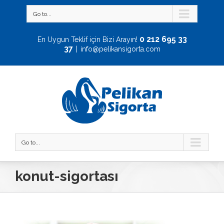
Go to...
0 212 695 33
En Uygun Teklif için Bizi Arayın!
37
|
info@pelikansigorta.com
Go to...
konut-sigortası