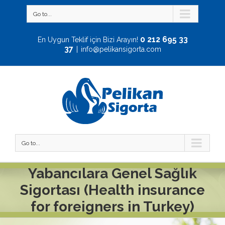
Go to...
0 212 695 33
En Uygun Teklif için Bizi Arayın!
37
|
info@pelikansigorta.com
Go to...
Yabancılara Genel Sağlık
Sigortası (Health insurance
for foreigners in Turkey)